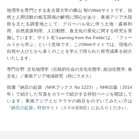
地理学を専門とする名古屋大学の横山 智のWebサイトです。自
然と人間活動の相互関係の解明に関心があり、東南アジア大陸
部を主たる調査地として、グローバル化に伴う土地・森林利
用、自然資源利用、人口動態、食文化の変化に関する研究を実
施しています。サイト名“Learning from the Fields”は、「フィー
ルドから学ぶ」という意味です。このWebサイトでは、現地の
自然や人びとから多くのことを学んで得られた研究成果を紹介
いたします。
専門分野: 文化地理学（伝統的社会の文化生態学, 政治生態学, 食
文化）／東南アジア地域研究（特にラオス）
拙書『納豆の起源（NHKブックス No.1223）』NHK出版（2014
年）で紹介した写真をカラーで紹介する特別ページを開設して
います。東南アジアとヒマラヤの納豆をのぞいてみたい方は
『納豆の起源』特別サイト
にお入りください。
（スマホ非対応）