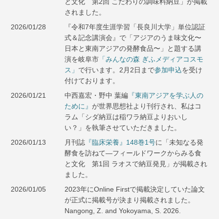
と文化 第2回 こだわりの調味料納豆」が掲載
されました。
2026/01/28
『令和7年度生涯学習「長良川大学」単位認証
式＆記念講演会』で「アジアのうま味文化〜
日本と東南アジアの発酵食品〜」と題する講
演を岐阜市
「みんなの森 ぎふメディアコスモ
ス」
で行います。2月2日まで
参加申込
を受け
付けております。
2026/01/21
中西嘉宏・野中 葉編
『東南アジアを学ぶ人の
ために』
が世界思想社より刊行され、私はコ
ラム「シダ納豆は稲ワラ納豆よりおいし
い？」を執筆させていただきました。
2026/01/13
月刊誌
『臨床栄養』148巻1号
に「未知なる発
酵食を訪ねて―フィールドワークからみる食
と文化 第1回 ラオスで納豆発見」が掲載され
ました。
2026/01/05
2023年にOnline Firstで掲載決定していた論文
が正式に掲載号が決まり掲載されました。
Nangong, Z. and Yokoyama, S. 2026.