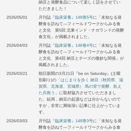
納豆と発酵食品について楽しく話をさせてい
ただきました！
2026/05/01
月刊誌
『臨床栄養』148巻5号
に「未知なる発
酵食を訪ねて―フィールドワークからみる食
と文化 第5回 北東インド・ナガランドの発酵
食文化」が掲載されました。
2026/04/03
月刊誌
『臨床栄養』148巻4号
に「未知なる発
酵食を訪ねて―フィールドワークからみる食
と文化 第4回 納豆とチーズの微妙な関係」が
掲載されました。
2026/03/21
朝日新聞の3月21日『be on Saturday』(土曜
別刷り)の
「はじまりを歩く 納豆（秋田県、滋
賀県、北海道、宮城県） 馬の背で発酵、飢え
た兵救う」
に取材協力させていただきまし
た。結局，納豆の起源などは分からないので
すが，非常に興味深い記事に仕上がっていま
す。
2026/03/03
月刊誌
『臨床栄養』148巻3号
に「未知なる発
酵食を訪ねて―フィールドワークからみる食