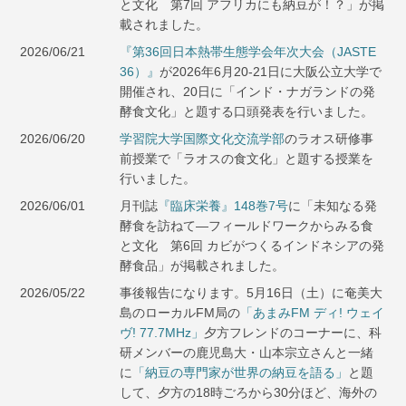
と文化 第7回 アフリカにも納豆が！？」が掲
載されました。
2026/06/21
『第36回日本熱帯生態学会年次大会（JASTE
36）』
が2026年6月20-21日に大阪公立大学で
開催され、20日に「インド・ナガランドの発
酵⾷⽂化」と題する口頭発表を行いました。
2026/06/20
学習院大学国際文化交流学部
のラオス研修事
前授業で「ラオスの食文化」と題する授業を
行いました。
2026/06/01
月刊誌
『臨床栄養』148巻7号
に「未知なる発
酵食を訪ねて―フィールドワークからみる食
と文化 第6回 カビがつくるインドネシアの発
酵食品」が掲載されました。
2026/05/22
事後報告になります。5月16日（土）に奄美大
島のローカルFM局の
「あまみFM ディ! ウェイ
ヴ! 77.7MHz」
夕方フレンドのコーナーに、科
研メンバーの鹿児島大・山本宗立さんと一緒
に
「納豆の専門家が世界の納豆を語る」
と題
して、夕方の18時ごろから30分ほど、海外の