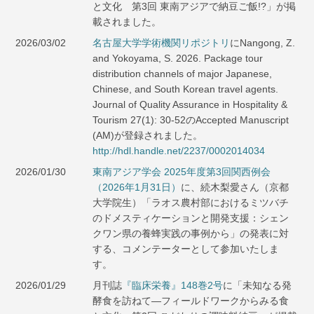
と文化 第3回 東南アジアで納豆ご飯!?」が掲
載されました。
2026/03/02
名古屋大学学術機関リポジトリ
にNangong, Z.
and Yokoyama, S. 2026. Package tour
distribution channels of major Japanese,
Chinese, and South Korean travel agents.
Journal of Quality Assurance in Hospitality &
Tourism 27(1): 30-52のAccepted Manuscript
(AM)が登録されました。
http://hdl.handle.net/2237/0002014034
2026/01/30
東南アジア学会 2025年度第3回関西例会
（2026年1月31日）
に、続木梨愛さん（京都
大学院生）「ラオス農村部におけるミツバチ
のドメスティケーションと開発支援：シェン
クワン県の養蜂実践の事例から」の発表に対
する、コメンテーターとして参加いたしま
す。
2026/01/29
月刊誌
『臨床栄養』148巻2号
に「未知なる発
酵食を訪ねて―フィールドワークからみる食