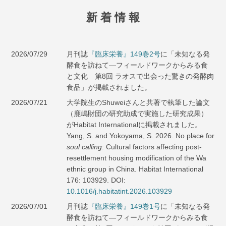
新 着 情 報
2026/07/29
月刊誌
『臨床栄養』149巻2号
に「未知なる発
酵食を訪ねて―フィールドワークからみる食
と文化 第8回 ラオスで出会った驚きの発酵肉
食品」が掲載されました。
2026/07/21
大学院生のShuweiさんと共著で執筆した論文
（鹿嶋財団の研究助成で実施した研究成果）
がHabitat Internationalに掲載されました。
Yang, S. and Yokoyama, S. 2026. No place for
soul calling
: Cultural factors affecting post-
resettlement housing modification of the Wa
ethnic group in China. Habitat International
176: 103929. DOI:
10.1016/j.habitatint.2026.103929
2026/07/01
月刊誌
『臨床栄養』149巻1号
に「未知なる発
酵食を訪ねて―フィールドワークからみる食